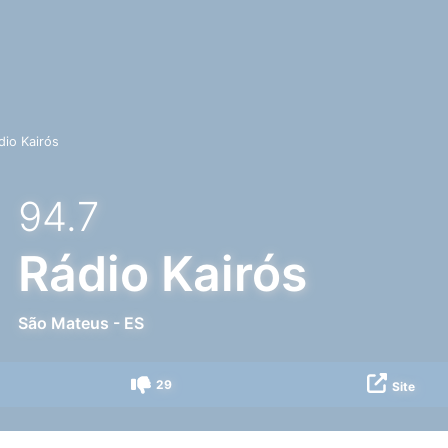
dio Kairós
94.7
Rádio Kairós
São Mateus
-
ES
29
Site