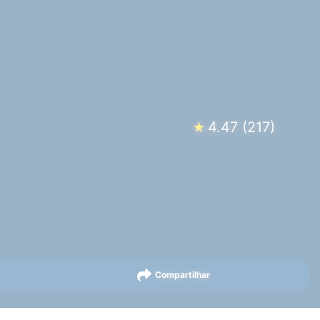
4.47
(
217
)
★
Compartilhar