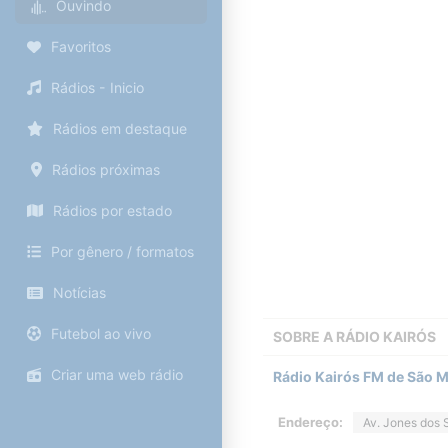
Ouvindo
Favoritos
Rádios - Inicio
Rádios em destaque
Rádios próximas
Rádios por estado
Por gênero / formatos
Notícias
Futebol ao vivo
SOBRE A
RÁDIO KAIRÓS
Criar uma web rádio
Rádio Kairós FM de São M
Endereço:
Av. Jones dos 