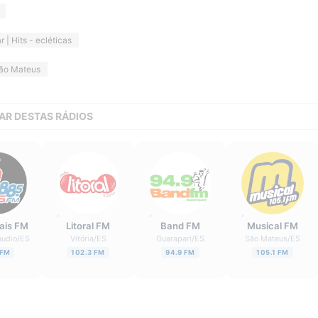
r | Hits - ecléticas
ão Mateus
AR DESTAS RÁDIOS
ais FM
Litoral FM
Band FM
Musical FM
áudio
/
ES
Vitória
/
ES
Guarapari
/
ES
São Mateus
/
ES
 FM
102.3 FM
94.9 FM
105.1 FM