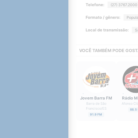
Telefone:
(27) 3767.2000
Formato / gênero:
Popula
Local de transmissão:
S
VOCÊ TAMBÉM PODE GOST
Jovem Barra FM
Rádio M
Barra de São
Afonso Cl
Francisco
/
ES
88.5
91.9 FM