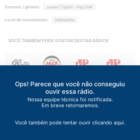
Formato / gênero:
Jovem | Top40 - Pop CHR
Local de transmissão:
Sobradinho
VOCÊ TAMBÉM PODE GOSTAR DESTAS RÁDIOS
Atlântida FM
Rádio Mix FM
Jovem Pan FM
Jovem Pan FM
Ops! Parece que você não conseguiu
Porto Alegre
/
RS
Porto Alegre
/
RS
Porto Alegre
/
RS
Bento
T
Gonçalves
/
RS
94.3 FM
107.1 FM
90.7 FM
ouvir essa rádio.
92.5 FM
Nossa equipe técnica foi notificada.
Em breve retornaremos.
Você também pode tentar ouvir clicando aqui.