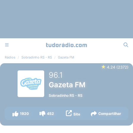
Rádios
Sobradinho RS - RS
Gazeta FM
★
4.24
(
2372
)
96.1
Gazeta FM
Sobradinho RS
-
RS
1920
452
Compartilhar
Site