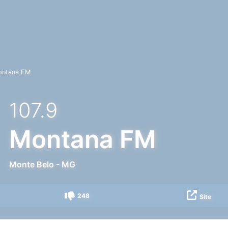
ontana FM
107.9
Montana FM
Monte Belo
-
MG
248
Site