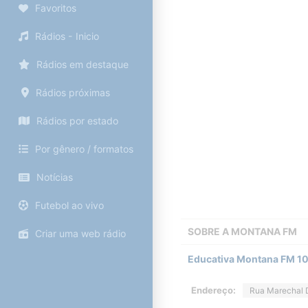
Favoritos
Rádios - Inicio
Rádios em destaque
Rádios próximas
Rádios por estado
Por gênero / formatos
Notícias
Futebol ao vivo
SOBRE A
MONTANA FM
Criar uma web rádio
Educativa Montana FM 10
Endereço:
Rua Marechal 