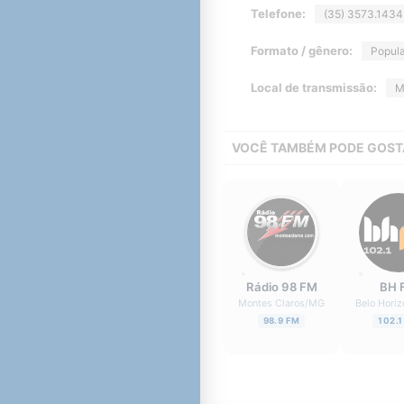
Telefone:
(35) 3573.1434
Formato / gênero:
Popula
Local de transmissão:
M
VOCÊ TAMBÉM PODE GOST
Rádio 98 FM
BH 
Montes Claros
/
MG
Belo Horiz
98.9 FM
102.1