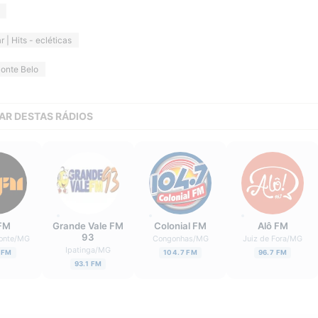
r | Hits - ecléticas
onte Belo
AR DESTAS RÁDIOS
FM
Grande Vale FM
Colonial FM
Alô FM
93
onte
/
MG
Congonhas
/
MG
Juiz de Fora
/
MG
Ipatinga
/
MG
 FM
104.7 FM
96.7 FM
93.1 FM