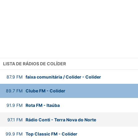
LISTA DE RÁDIOS DE COLÍDER
87.9
FM
faixa comunitária / Colíder
-
Colíder
89.7
FM
Clube FM
-
Colíder
91.9
FM
Rota FM
-
Itaúba
97.1
FM
Rádio Conti
-
Terra Nova do Norte
99.9
FM
Top Classic FM
-
Colíder