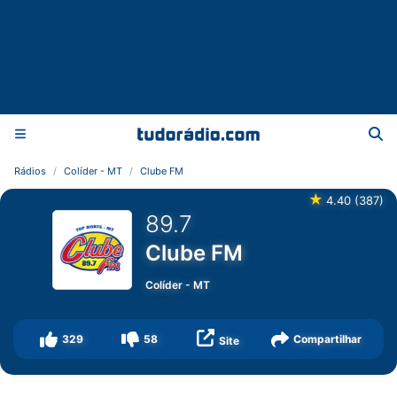
Rádios
Colíder - MT
Clube FM
★
4.40
(
387
)
89.7
Clube FM
Colíder
-
MT
329
58
Compartilhar
Site