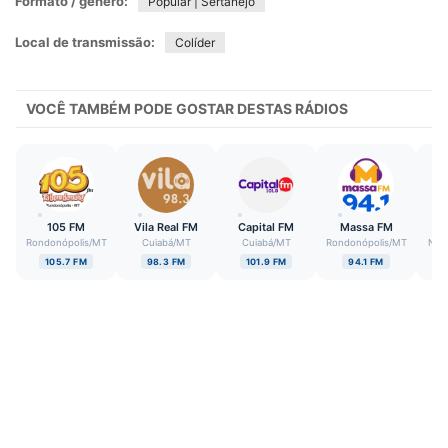
Formato / gênero:
Popular | Sertanejo
Local de transmissão:
Colíder
VOCÊ TAMBÉM PODE GOSTAR DESTAS RÁDIOS
105 FM
Vila Real FM
Capital FM
Massa FM
M
Rondonópolis
/
MT
Cuiabá
/
MT
Cuiabá
/
MT
Rondonópolis
/
MT
Nov
105.7 FM
98.3 FM
101.9 FM
94.1 FM