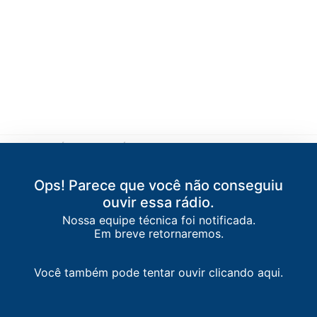
LISTA DE RÁDIOS DE JAÚ
77.5
FM
Rádio Jauense
-
Jaú
Ops! Parece que você não conseguiu
ouvir essa rádio.
87.9
FM
faixa comunitária / Jaú
-
Jaú
Nossa equipe técnica foi notificada.
Em breve retornaremos.
88.3
FM
88 FM
-
Pederneiras
Você também pode tentar ouvir clicando aqui.
89.1
FM
Rádio 89 FM
-
Barra Bonita
91.1
FM
91 FM
-
Bariri