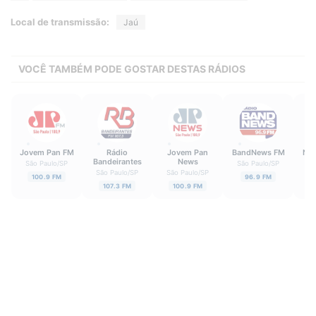
Local de transmissão:
Jaú
VOCÊ TAMBÉM PODE GOSTAR DESTAS RÁDIOS
Jovem Pan FM
Rádio
Jovem Pan
BandNews FM
Nov
Bandeirantes
News
São Paulo
/
SP
São Paulo
/
SP
Sã
São Paulo
/
SP
São Paulo
/
SP
100.9 FM
96.9 FM
107.3 FM
100.9 FM