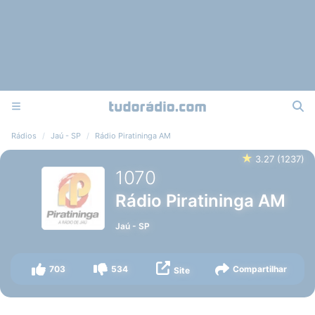
Rádios
Jaú - SP
Rádio Piratininga AM
★
3.27
(
1237
)
1070
Rádio Piratininga AM
Jaú
-
SP
703
534
Compartilhar
Site