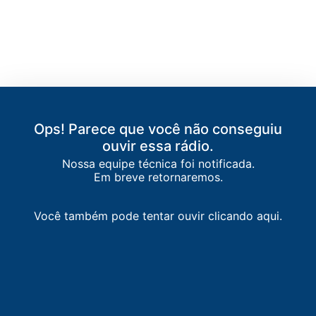
Ops! Parece que você não conseguiu
ouvir essa rádio.
Nossa equipe técnica foi notificada.
Em breve retornaremos.
Você também pode tentar ouvir clicando aqui.
LISTA DE RÁDIOS DE PRESIDENTE PRUDENTE
88.3
FM
Jovem Pan News
-
Presidente Prudente
91.7
FM
Rede Salvação
-
Presidente Prudente