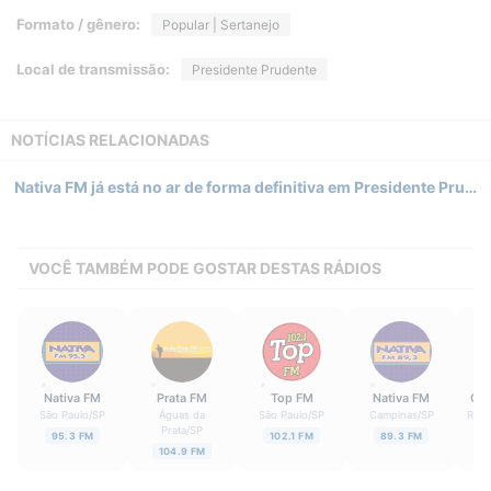
Formato / gênero:
Popular | Sertanejo
Local de transmissão:
Presidente Prudente
NOTÍCIAS RELACIONADAS
Nativa FM já está no ar de forma definitiva em Presidente Prudente (SP)
VOCÊ TAMBÉM PODE GOSTAR DESTAS RÁDIOS
Nativa FM
Prata FM
Top FM
Nativa FM
Con
São Paulo
/
SP
Águas da
São Paulo
/
SP
Campinas
/
SP
Ribe
Prata
/
SP
95.3 FM
102.1 FM
89.3 FM
104.9 FM