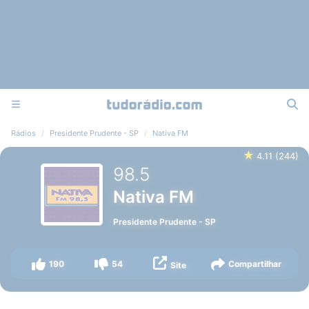
Rádios
Presidente Prudente - SP
Nativa FM
★
4.11
(
244
)
98.5
Nativa FM
Presidente Prudente
-
SP
190
54
Compartilhar
Site