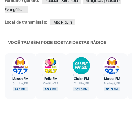
Formato / gênero:
Popular | Sertanejo
Religiosas | Gospel -
Evangélicas
Local de transmissão:
Alto Piquiri
VOCÊ TAMBÉM PODE GOSTAR DESTAS RÁDIOS
Massa FM
Feliz FM
Clube FM
Massa FM
M
Curitiba
/
PR
Curitiba
/
PR
Curitiba
/
PR
Maringá
/
PR
B
97.7 FM
95.7 FM
101.5 FM
92.3 FM