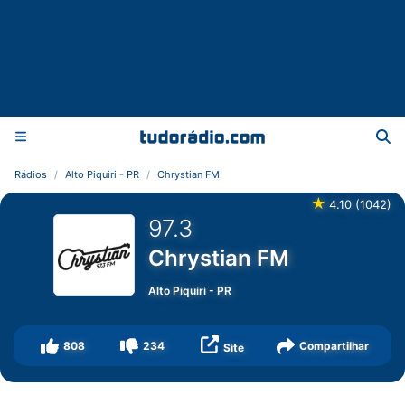
Rádios
Alto Piquiri - PR
Chrystian FM
★
4.10
(
1042
)
97.3
Chrystian FM
Alto Piquiri
-
PR
808
234
Compartilhar
Site