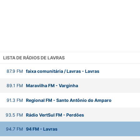
LISTA DE RÁDIOS DE LAVRAS
87.9
FM
faixa comunitária / Lavras
-
Lavras
89.1
FM
Maravilha FM
-
Varginha
91.3
FM
Regional FM
-
Santo Antônio do Amparo
93.5
FM
Rádio VertSul FM
-
Perdões
94.7
FM
94 FM
-
Lavras