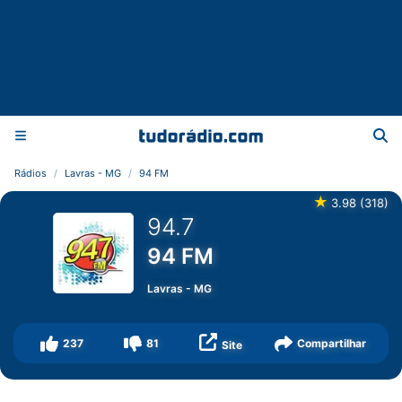
Rádios
Lavras - MG
94 FM
★
3.98
(
318
)
94.7
94 FM
Lavras
-
MG
237
81
Compartilhar
Site