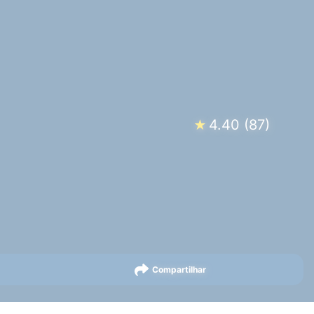
4.40
(
87
)
★
Compartilhar