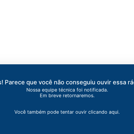
! Parece que você não conseguiu ouvir essa rá
Nossa equipe técnica foi notificada.
Em breve retornaremos.
OVERNADOR VALADARES
a FM
-
Governador Valadares
Você também pode tentar ouvir clicando aqui.
 93,5 FM
-
Governador Valadares