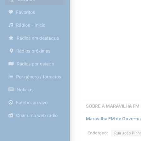
Favoritos
Rádios - Inicio
Rádios em destaque
Rádios próximas
Rádios por estado
Por gênero / formatos
Notícias
Futebol ao vivo
SOBRE A
MARAVILHA FM
Criar uma web rádio
Maravilha FM de Governa
Endereço:
Rua João Pinhe