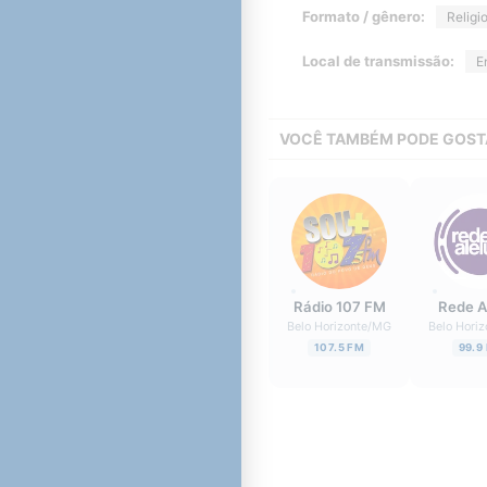
Formato / gênero:
Religi
Local de transmissão:
E
VOCÊ TAMBÉM PODE GOST
Rádio 107 FM
Rede A
Belo Horizonte
/
MG
Belo Horiz
107.5 FM
99.9