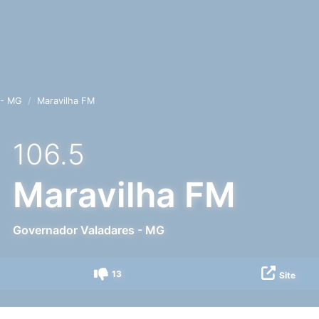
 - MG
Maravilha FM
106.5
Maravilha FM
Governador Valadares
-
MG
13
Site