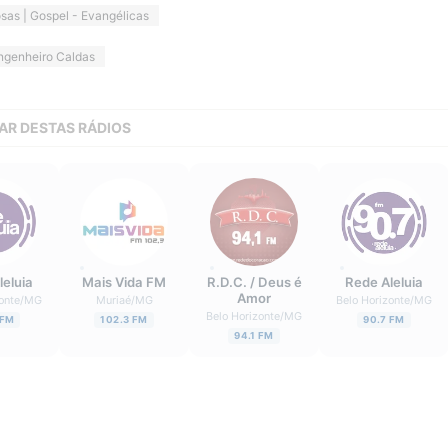
osas | Gospel - Evangélicas
ngenheiro Caldas
AR DESTAS RÁDIOS
leluia
Mais Vida FM
R.D.C. / Deus é
Rede Aleluia
Amor
onte
/
MG
Muriaé
/
MG
Belo Horizonte
/
MG
Belo Horizonte
/
MG
 FM
102.3 FM
90.7 FM
94.1 FM