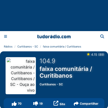
Rádios
Curitibanos - SC
faixa comunitária / Curitibanos
★
4.15
(
89
)
104.9
faixa comunitária /
Curitibanos
Curitibanos
-
SC
70
19
Compartilhar
Site