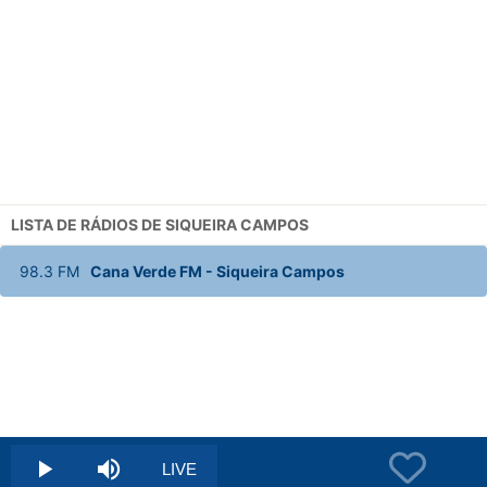
LISTA DE RÁDIOS DE SIQUEIRA CAMPOS
98.3
FM
Cana Verde FM
-
Siqueira Campos
Stream
LIVE
Play
Mute