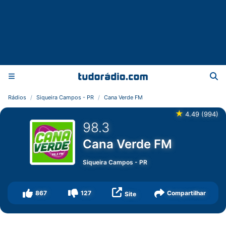
Rádios
Siqueira Campos - PR
Cana Verde FM
★
4.49
(
994
)
98.3
Cana Verde FM
Siqueira Campos
-
PR
867
127
Compartilhar
Site