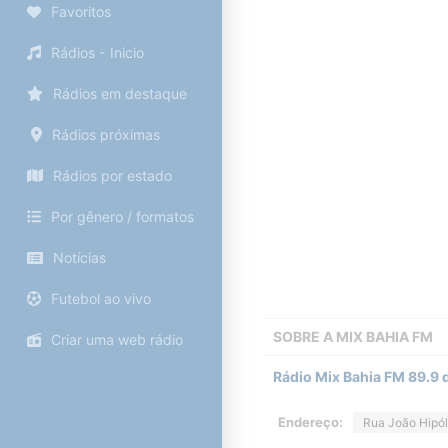
Favoritos
Rádios - Inicio
Rádios em destaque
Rádios próximas
Rádios por estado
Por gênero / formatos
Notícias
Futebol ao vivo
SOBRE A
MIX BAHIA FM
Criar uma web rádio
Rádio Mix Bahia FM 89.9 
Endereço:
Rua João Hipól