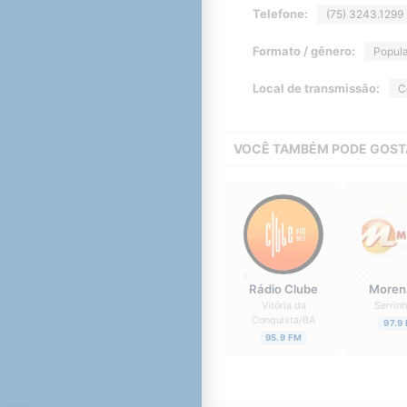
Telefone:
(75) 3243.1299
Formato / gênero:
Popula
Local de transmissão:
C
VOCÊ TAMBÉM PODE GOST
Rádio Clube
Moren
Vitória da
Serrin
Conquista
/
BA
97.9
95.9 FM