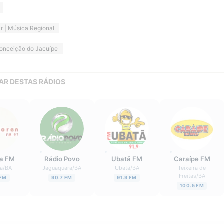
r | Música Regional
onceição do Jacuípe
AR DESTAS RÁDIOS
a FM
Rádio Povo
Ubatã FM
Caraípe FM
ha
/
BA
Jaguaquara
/
BA
Ubatã
/
BA
Teixeira de
Freitas
/
BA
 FM
90.7 FM
91.9 FM
100.5 FM