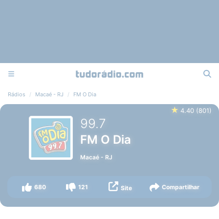
Rádios
Macaé - RJ
FM O Dia
★
4.40
(
801
)
99.7
FM O Dia
Macaé
-
RJ
680
121
Compartilhar
Site