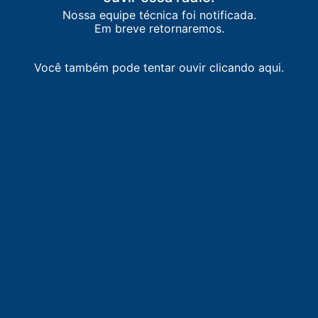
Nossa equipe técnica foi notificada.
Em breve retornaremos.
Você também pode tentar ouvir clicando aqui.
LISTA DE RÁDIOS DE MACAÉ
87.9
FM
faixa comunitária / Macaé
-
Macaé
91.9
FM
Rádio 91,9 FM
-
Campos dos Goytacazes
95.3
FM
95 FM
-
Macaé