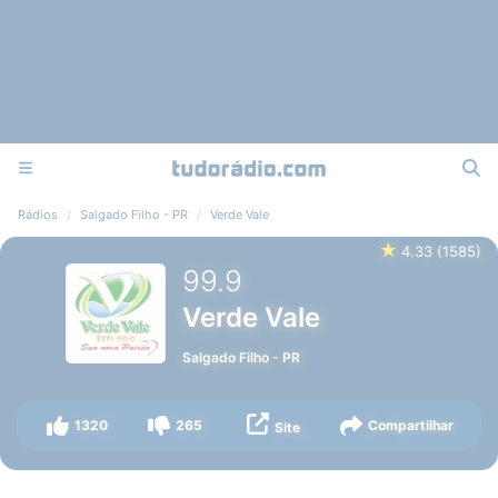
Rádios
Salgado Filho - PR
Verde Vale
★
4.33
(
1585
)
99.9
Verde Vale
Salgado Filho
-
PR
1320
265
Compartilhar
Site