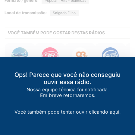
Formato / gênero:
Popular | Hits - ecléticas
Local de transmissão:
Salgado Filho
VOCÊ TAMBÉM PODE GOSTAR DESTAS RÁDIOS
Caiobá FM
98 FM
Rádio 93 FM
Paiquerê FM
M
Ops! Parece que você não conseguiu
Curitiba
/
PR
Curitiba
/
PR
Guarapuava
/
PR
Londrina
/
PR
Pon
102.3 FM
98.9 FM
93.7 FM
98.9 FM
ouvir essa rádio.
Nossa equipe técnica foi notificada.
Em breve retornaremos.
Você também pode tentar ouvir clicando aqui.