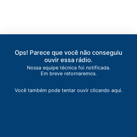
Ops! Parece que você não conseguiu
ouvir essa rádio.
LISTA DE RÁDIOS DE ARAGUARI
Nossa equipe técnica foi notificada.
Em breve retornaremos.
89.7
FM
Maravilha FM
-
Uberlândia
90.9
FM
Educadora FM
-
Uberlândia
Você também pode tentar ouvir clicando aqui.
93.1
FM
Lider FM
-
Uberlândia
93.5
FM
Mais FM
-
Araguari
94.3
FM
Rádio Mania FM
-
Araguari