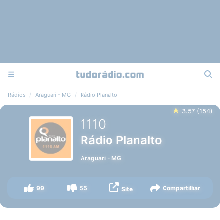
Rádios
Araguari - MG
Rádio Planalto
★
3.57
(
154
)
1110
Rádio Planalto
Araguari
-
MG
99
55
Compartilhar
Site