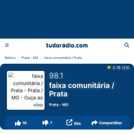
Rádios
Prata - MG
faixa comunitária / Prata
★
3.78
(
23
)
98.1
faixa comunitária /
Prata
Prata
-
MG
16
7
Compartilhar
Site