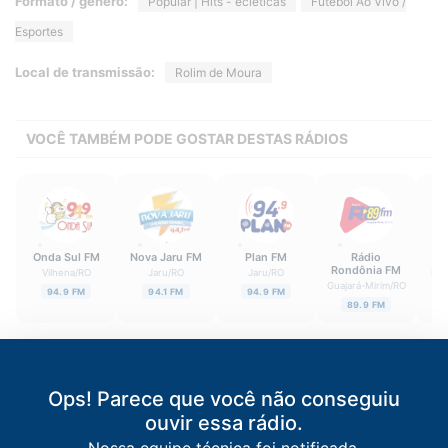
Formato / gênero:
Popular | Hits - ecléticas
Futebol Ao Vivo /
Esportes
Local de transmissão:
Rolim de Moura
VOCÊ TAMBÉM PODE GOSTAR DESTAS RÁDIOS
Onda Sul FM
Nova Jaru FM
Plan FM
Rádio
Rondônia FM
Vilhena
/
RO
Jaru
/
RO
Jaru
/
RO
Por
Guajará-Mirim
/
RO
94.9 FM
94.1 FM
94.9 FM
89.9 FM
Ops! Parece que você não conseguiu
ouvir essa rádio.