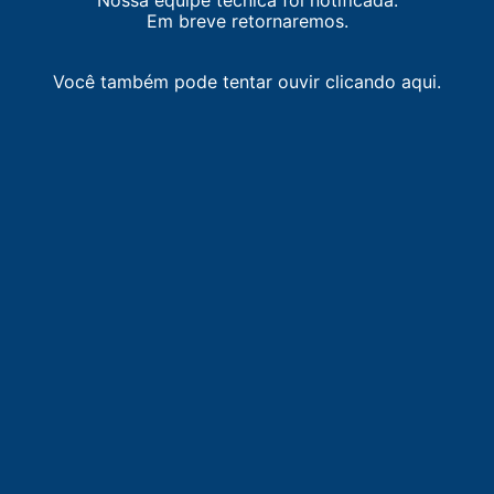
Nossa equipe técnica foi notificada.
Em breve retornaremos.
Você também pode tentar ouvir clicando aqui.
LISTA DE RÁDIOS DE ROLIM DE MOURA
91.1
FM
Rádio Planalto
-
Novo Horizonte do Oeste
92.3
FM
Parecis FM
-
Rolim de Moura
93.1
FM
Rádio Rondônia FM
-
Rolim de Moura
99.1
FM
Rádio Mix FM
-
Ji-Paraná