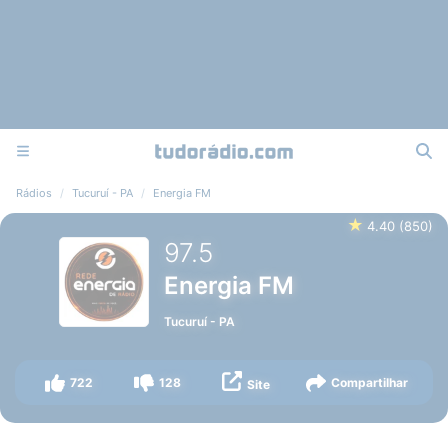
Rádios
Tucuruí - PA
Energia FM
★
4.40
(
850
)
97.5
Energia FM
Tucuruí
-
PA
722
128
Compartilhar
Site