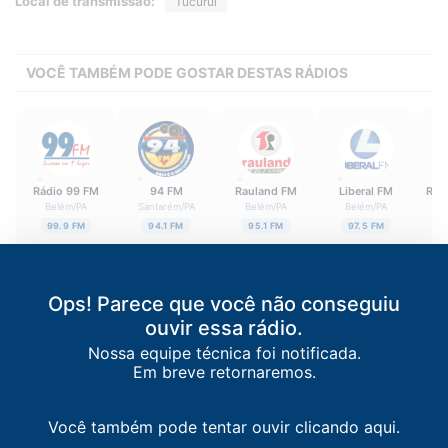
Local de transmissão:
Tucuruí
VOCÊ TAMBÉM PODE GOSTAR DESTAS RÁDIOS
Rádio 99 FM
94 FM
Rauland FM
Liberal FM
Rád
Belém
/
PA
Santarém
/
PA
Belém
/
PA
Belém
/
PA
99.9 FM
94.1 FM
95.1 FM
97.5 FM
Ops! Parece que você não conseguiu
ouvir essa rádio.
Nossa equipe técnica foi notificada.
Em breve retornaremos.
Você também pode tentar ouvir clicando aqui.