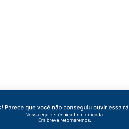
RTO VELHO
-
Porto Velho
! Parece que você não conseguiu ouvir essa rá
Nossa equipe técnica foi notificada.
a FM
-
Porto Velho
Em breve retornaremos.