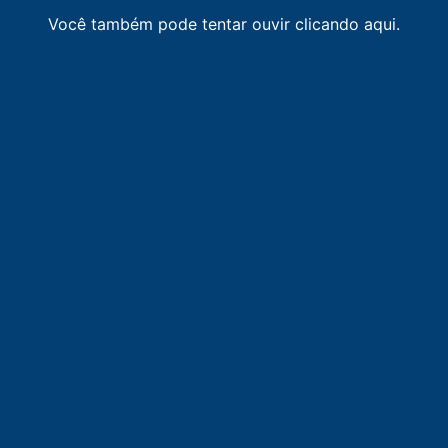
o Velho
Você também pode tentar ouvir clicando aqui.
rto Velho
Porto Velho
-
Porto Velho
o Velho
M
-
Porto Velho
M
-
Porto Velho
-
Porto Velho
Porto Velho
ia / Porto Velho
-
Porto Velho