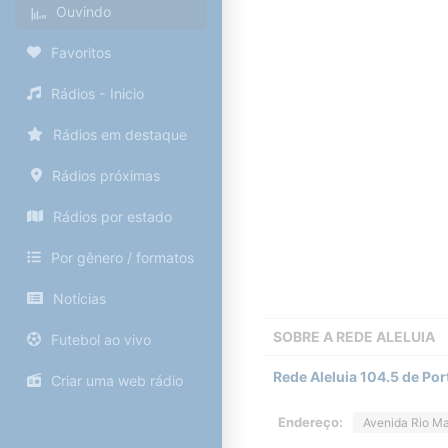
Ouvindo
Favoritos
Rádios - Inicio
Rádios em destaque
Rádios próximas
Rádios por estado
Por gênero / formatos
Notícias
SOBRE A
REDE ALELUIA
Futebol ao vivo
Rede Aleluia 104.5 de Por
Criar uma web rádio
Endereço:
Avenida Rio Ma