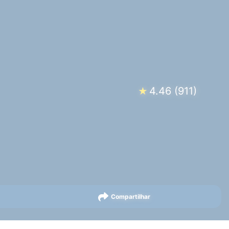
4.46
(
911
)
★
Compartilhar