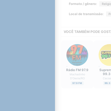
Formato / gênero:
Religi
Local de transmissão:
P
VOCÊ TAMBÉM PODE GOST
Rádio FM 97.9
Suprem
99.3
Machadinho
D'Oeste
/
RO
Cacoa
97.9 FM
99.3