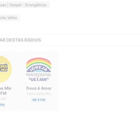
osas | Gospel - Evangélicas
orto Velho
AR DESTAS RÁDIOS
a Mix
Deus é Amor
 FM
Porto Velho
/
RO
l
/
RO
96.9 FM
 FM