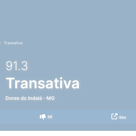
Transativa
91.3
Transativa
Dores do Indaiá
-
MG
26
Site