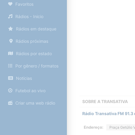
Favoritos
Rádios - Inicio
Rádios em destaque
Rádios próximas
Rádios por estado
Por gênero / formatos
Notícias
Futebol ao vivo
SOBRE A
TRANSATIVA
Criar uma web rádio
Rádio Transativa FM 91.3 
Endereço:
Praça Getúlio 