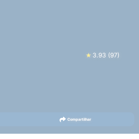
3.93
(
97
)
★
Compartilhar