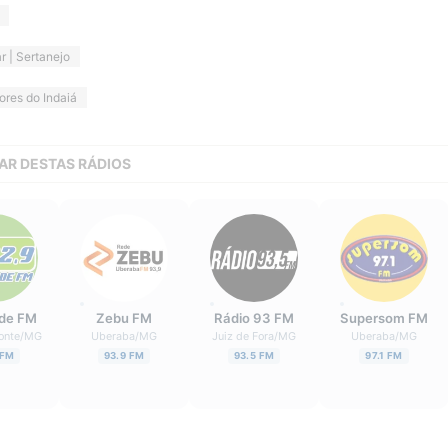
r | Sertanejo
ores do Indaiá
AR DESTAS RÁDIOS
ade FM
Zebu FM
Rádio 93 FM
Supersom FM
onte
/
MG
Uberaba
/
MG
Juiz de Fora
/
MG
Uberaba
/
MG
 FM
93.9 FM
93.5 FM
97.1 FM