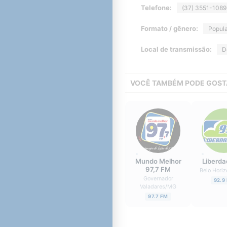
Telefone:
(37) 3551-1089
Formato / gênero:
Popula
Local de transmissão:
D
VOCÊ TAMBÉM PODE GOST
Mundo Melhor
Liberd
97,7 FM
Belo Horiz
Governador
92.9
Valadares
/
MG
97.7 FM