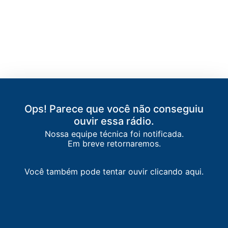
Ops! Parece que você não conseguiu
LISTA DE RÁDIOS DE MACEIÓ
ouvir essa rádio.
Nossa equipe técnica foi notificada.
87.9
FM
faixa comunitária / Maceió
-
Maceió
Em breve retornaremos.
89.3
FM
Adore FM
-
Maceió
Você também pode tentar ouvir clicando aqui.
90.1
FM
Farol FM
-
Maceió
92.3
FM
Rádio Imaculada
-
Maceió