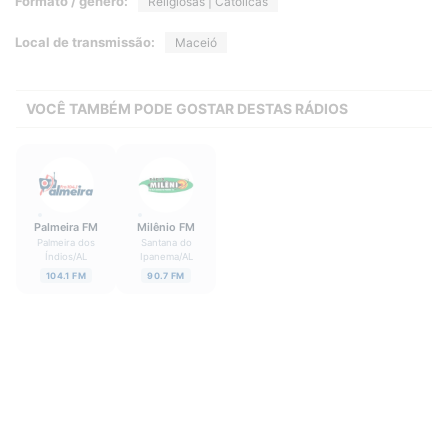
Formato / gênero:
Religiosas | Católicas
Local de transmissão:
Maceió
VOCÊ TAMBÉM PODE GOSTAR DESTAS RÁDIOS
Palmeira FM
Milênio FM
Palmeira dos
Santana do
Índios
/
AL
Ipanema
/
AL
104.1 FM
90.7 FM