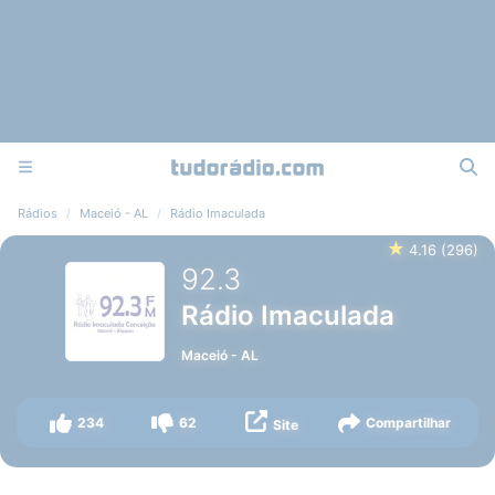
Rádios
Maceió - AL
Rádio Imaculada
★
4.16
(
296
)
92.3
Rádio Imaculada
Maceió
-
AL
234
62
Compartilhar
Site