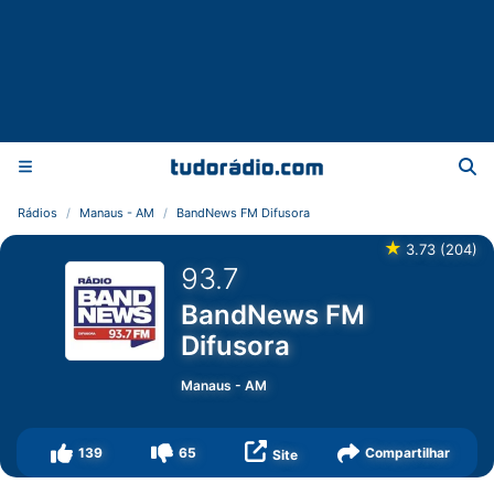
Rádios
Manaus - AM
BandNews FM Difusora
★
3.73
(
204
)
93.7
BandNews FM
Difusora
Manaus
-
AM
139
65
Compartilhar
Site