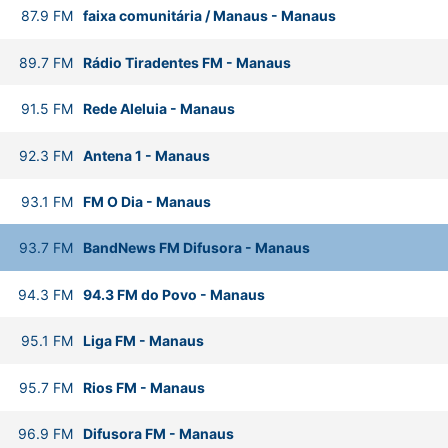
87.9
FM
faixa comunitária / Manaus
-
Manaus
89.7
FM
Rádio Tiradentes FM
-
Manaus
91.5
FM
Rede Aleluia
-
Manaus
92.3
FM
Antena 1
-
Manaus
93.1
FM
FM O Dia
-
Manaus
93.7
FM
BandNews FM Difusora
-
Manaus
94.3
FM
94.3 FM do Povo
-
Manaus
95.1
FM
Liga FM
-
Manaus
95.7
FM
Rios FM
-
Manaus
96.9
FM
Difusora FM
-
Manaus