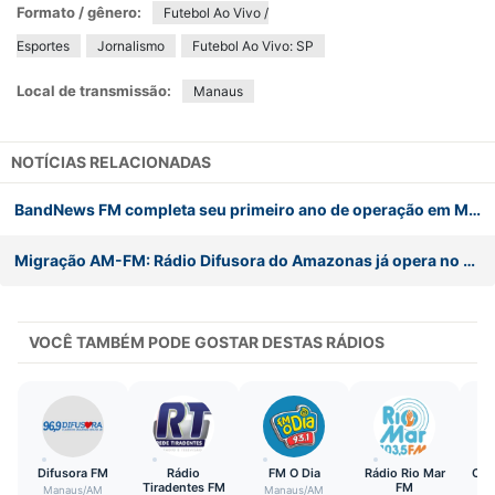
Formato / gênero:
Futebol Ao Vivo /
Esportes
Jornalismo
Futebol Ao Vivo: SP
Local de transmissão:
Manaus
NOTÍCIAS RELACIONADAS
BandNews FM completa seu primeiro ano de operação em Manaus
Migração AM-FM: Rádio Difusora do Amazonas já opera no dial FM de Manaus
VOCÊ TAMBÉM PODE GOSTAR DESTAS RÁDIOS
Difusora FM
Rádio
FM O Dia
Rádio Rio Mar
CBN
Tiradentes FM
FM
Manaus
/
AM
Manaus
/
AM
M