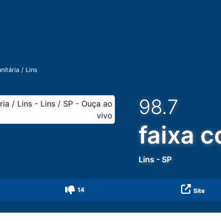
nitária / Lins
98.7
faixa c
Lins
-
SP
14
Site