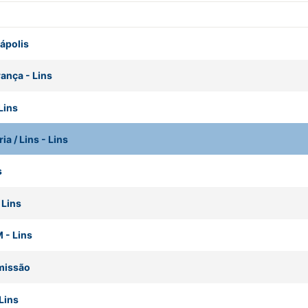
ápolis
rança
-
Lins
Lins
ia / Lins
-
Lins
s
-
Lins
M
-
Lins
missão
Lins