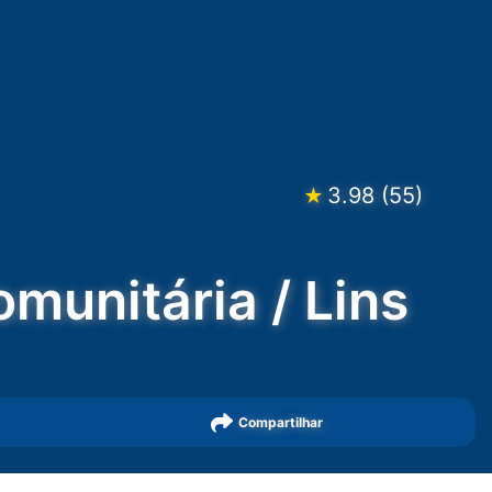
3.98
(
55
)
★
omunitária / Lins
Compartilhar