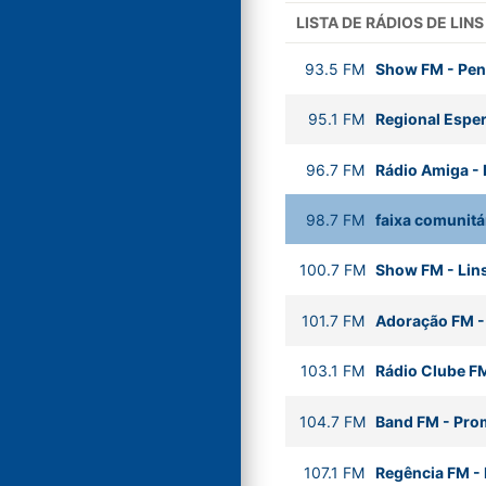
LISTA DE RÁDIOS DE LINS
93.5
FM
Show FM
-
Pen
95.1
FM
Regional Espe
96.7
FM
Rádio Amiga
-
98.7
FM
faixa comunitár
100.7
FM
Show FM
-
Lin
101.7
FM
Adoração FM
103.1
FM
Rádio Clube F
104.7
FM
Band FM
-
Pro
107.1
FM
Regência FM
-