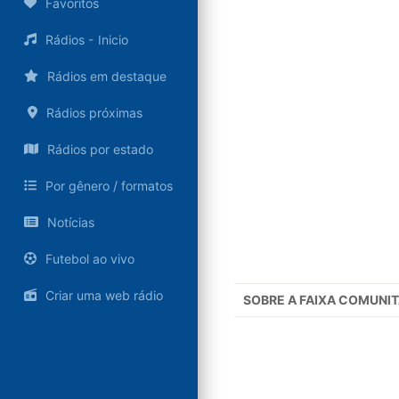
Favoritos
Rádios - Inicio
Rádios em destaque
Rádios próximas
Rádios por estado
Por gênero / formatos
Notícias
Futebol ao vivo
Criar uma web rádio
SOBRE A
FAIXA COMUNITÁ