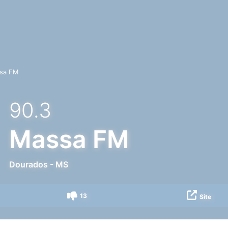
sa FM
90.3
Massa FM
Dourados
-
MS
13
Site