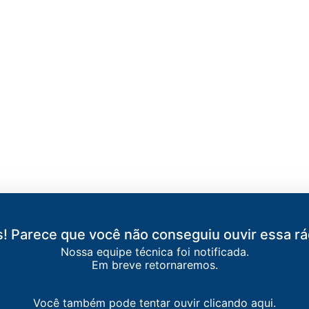
URADOS
! Parece que você não conseguiu ouvir essa rá
Nossa equipe técnica foi notificada.
ria / Dourados
-
Dourados
Em breve retornaremos.
urados
Você também pode tentar ouvir clicando aqui.