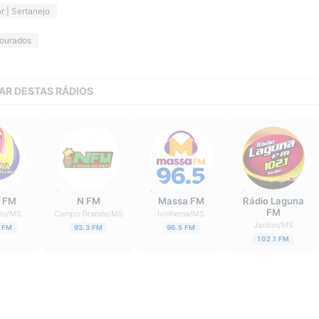
r | Sertanejo
ourados
AR DESTAS RÁDIOS
 FM
N FM
Massa FM
Rádio Laguna
FM
io
/
MS
Campo Grande
/
MS
Ivinhema
/
MS
Jardim
/
MS
 FM
93.3 FM
96.5 FM
102.1 FM