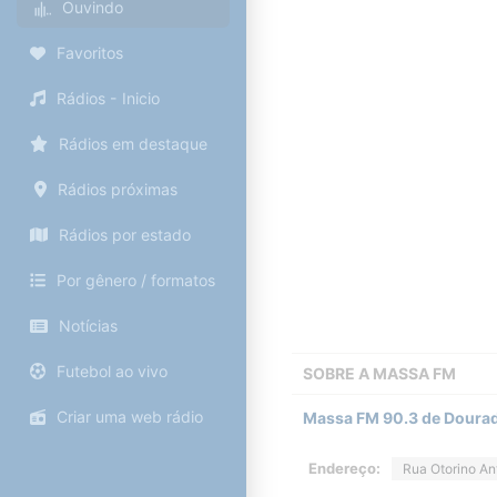
Ouvindo
Favoritos
Rádios - Inicio
Rádios em destaque
Rádios próximas
Rádios por estado
Por gênero / formatos
Notícias
Futebol ao vivo
SOBRE A
MASSA FM
Criar uma web rádio
Massa FM 90.3 de Doura
Endereço:
Rua Otorino Ant