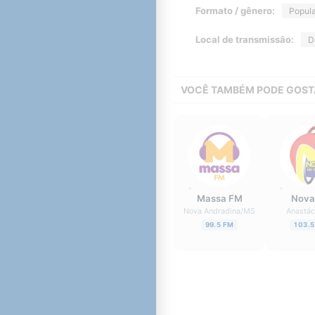
Formato / gênero:
Popula
Local de transmissão:
D
VOCÊ TAMBÉM PODE GOST
Massa FM
Nova
Nova Andradina
/
MS
Anastác
99.5 FM
103.5