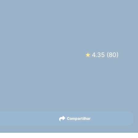
4.35
(
80
)
★
Compartilhar