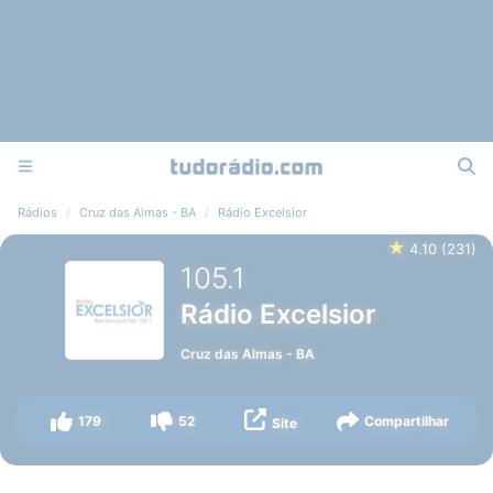
Rádios
Cruz das Almas - BA
Rádio Excelsior
★
4.10
(
231
)
105.1
Rádio Excelsior
Cruz das Almas
-
BA
179
52
Compartilhar
Site