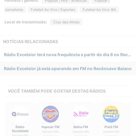
Formato / gênero:
Popular | Hits - ecléticas
Popular |
Jornalismo
Futebol Ao Vivo / Esportes
Futebol Ao Vivo: BA
Local de transmissão:
Cruz das Almas
NOTÍCIAS RELACIONADAS
Rádio Excelsior terá nova frequência a partir do dia 8 no Recôncavo Baiano
Rádio Excelsior já está operando em FM no Recôncavo Baiano
VOCÊ TAMBÉM PODE GOSTAR DESTAS RÁDIOS
Rádio
Itapoan FM
Bahia FM
Piatã FM
Sociedade
Salvador
/
BA
Salvador
/
BA
Salvador
/
BA
Salvador
/
BA