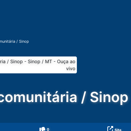
munitária / Sinop
 comunitária / Sinop
0
Site