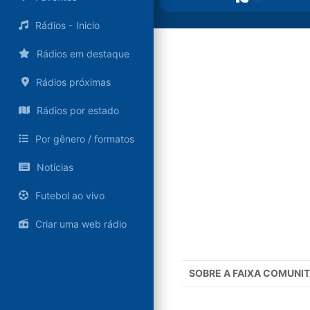
Rádios - Inicio
Rádios em destaque
Rádios próximas
Rádios por estado
Por gênero / formatos
Notícias
Futebol ao vivo
Criar uma web rádio
SOBRE A
FAIXA COMUNITÁ