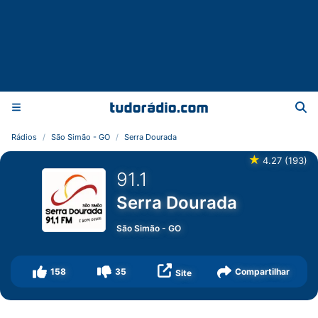
Rádios
São Simão - GO
Serra Dourada
★
4.27
(
193
)
91.1
Serra Dourada
São Simão
-
GO
158
35
Compartilhar
Site