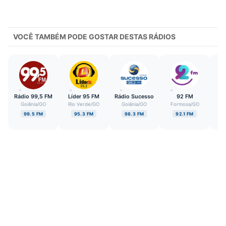
VOCÊ TAMBÉM PODE GOSTAR DESTAS RÁDIOS
Rádio 99,5 FM
Líder 95 FM
Rádio Sucesso
92 FM
P
Goiânia
/
GO
Rio Verde
/
GO
Goiânia
/
GO
Formosa
/
GO
Ita
99.5 FM
95.3 FM
98.3 FM
92.1 FM