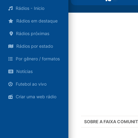
Rádios - Inicio
Rádios em destaque
Rádios próximas
Rádios por estado
Por gênero / formatos
Notícias
Futebol ao vivo
Criar uma web rádio
SOBRE A
FAIXA COMUNIT