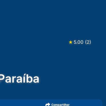
5.00
(
2
)
★
 Paraíba
Compartilhar