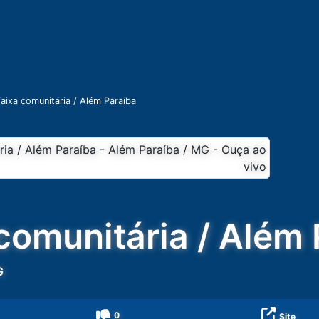
faixa comunitária / Além Paraíba
 comunitária / Além
G
0
Site