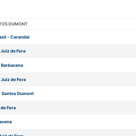
NTOS DUMONT
asil
-
Carandaí
-
Juiz de Fora
-
Barbacena
-
Juiz de Fora
-
Santos Dumont
 de Fora
acena
Juiz de Fora