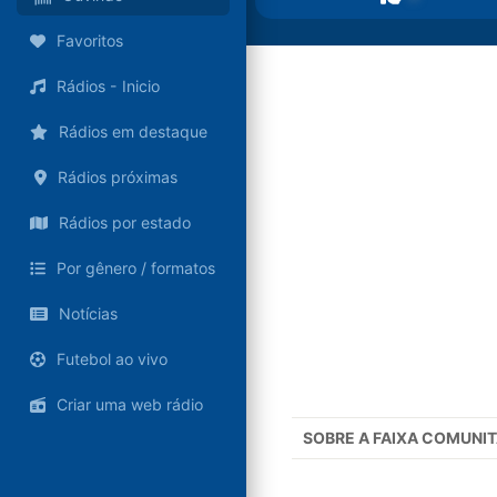
Favoritos
Rádios - Inicio
Rádios em destaque
Rádios próximas
Rádios por estado
Por gênero / formatos
Notícias
Futebol ao vivo
Criar uma web rádio
SOBRE A
FAIXA COMUNIT