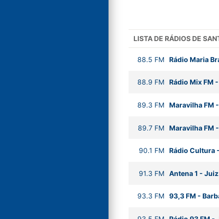
LISTA DE RÁDIOS DE SA
88.5
FM
Rádio Maria Br
88.9
FM
Rádio Mix FM
89.3
FM
Maravilha FM
89.7
FM
Maravilha FM
90.1
FM
Rádio Cultura
91.3
FM
Antena 1
-
Juiz
93.3
FM
93,3 FM
-
Barb
93.5
FM
Rádio 93 FM
-