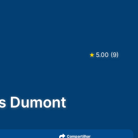
5.00
(
9
)
★
os Dumont
Compartilhar