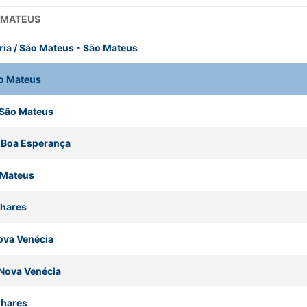
O MATEUS
ria / São Mateus
-
São Mateus
o Mateus
São Mateus
-
Boa Esperança
 Mateus
nhares
ova Venécia
Nova Venécia
nhares