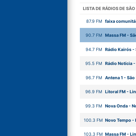
LISTA DE RÁDIOS DE SÃ
87.9
FM
faixa comunitá
90.7
FM
Massa FM
-
Sã
94.7
FM
Rádio Kairós
-
95.5
FM
Rádio Notícia
96.7
FM
Antena 1
-
São
96.9
FM
Litoral FM
-
Li
99.3
FM
Nova Onda
-
N
100.3
FM
Novo Tempo
-
103.3
FM
Massa FM
-
Li