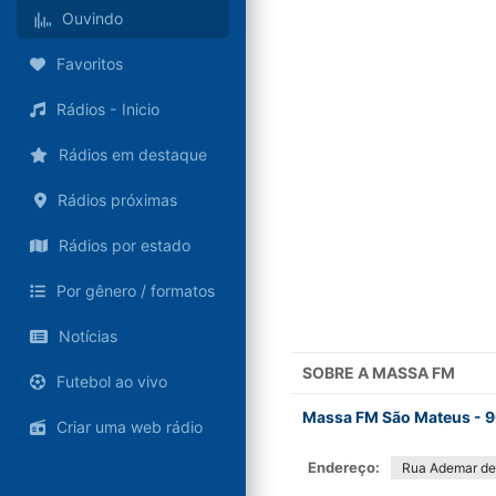
Ouvindo
Favoritos
Rádios - Inicio
Rádios em destaque
Rádios próximas
Rádios por estado
Por gênero / formatos
Notícias
SOBRE A
MASSA FM
Futebol ao vivo
Massa FM São Mateus - 9
Criar uma web rádio
Endereço:
Rua Ademar de