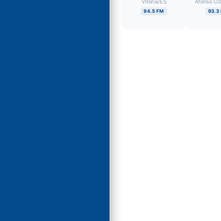
Vitória
/
ES
Afonso Cl
94.5 FM
93.3