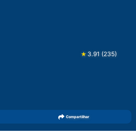
3.91
(
235
)
★
Compartilhar