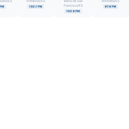
áudio
/
ES
Pinheiros
/
ES
Barra de São
Anchieta
/
ES
Francisco
/
ES
 FM
102.1 FM
97.9 FM
103.9 FM