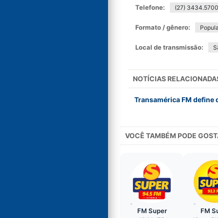
Telefone:
(27) 3434.570
Formato / gênero:
Popula
Local de transmissão:
S
NOTÍCIAS RELACIONADA
Transamérica FM define da
VOCÊ TAMBÉM PODE GOST
FM Super
FM S