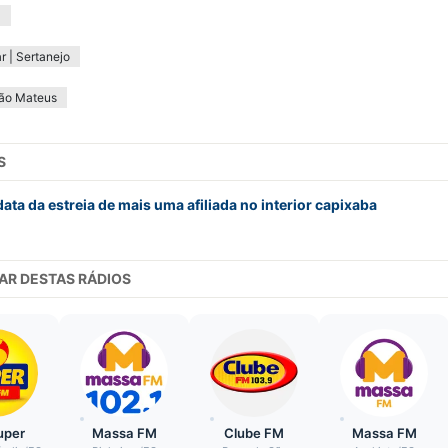
0
r | Sertanejo
ão Mateus
S
ta da estreia de mais uma afiliada no interior capixaba
AR DESTAS RÁDIOS
uper
Massa FM
Clube FM
Massa FM