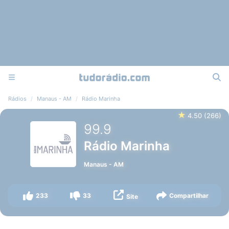
Rádios
Manaus - AM
Rádio Marinha
★
4.50
(
266
)
99.9
Rádio Marinha
Manaus
-
AM
233
33
Compartilhar
Site