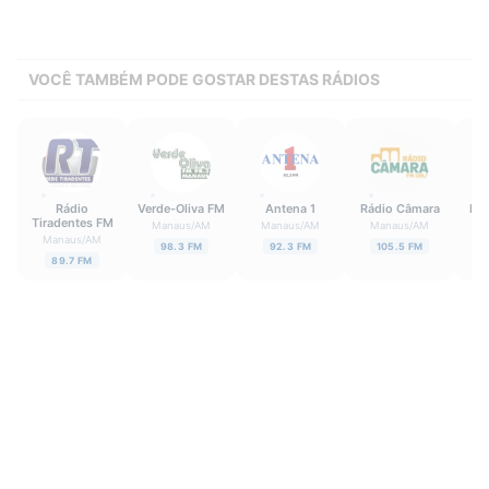
VOCÊ TAMBÉM PODE GOSTAR DESTAS RÁDIOS
Rádio
Verde-Oliva FM
Antena 1
Rádio Câmara
Rád
Tiradentes FM
Manaus
/
AM
Manaus
/
AM
Manaus
/
AM
M
Manaus
/
AM
98.3 FM
92.3 FM
105.5 FM
89.7 FM