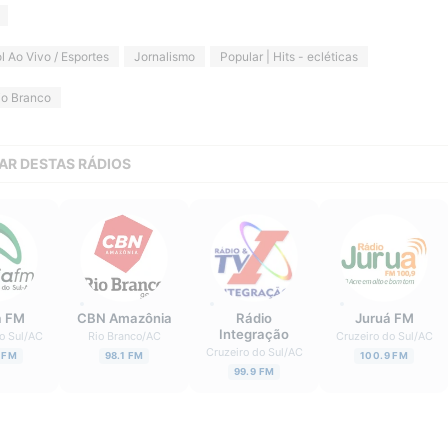
l Ao Vivo / Esportes
Jornalismo
Popular | Hits - ecléticas
io Branco
AR DESTAS RÁDIOS
a FM
CBN Amazônia
Rádio
Juruá FM
Integração
o Sul
/
AC
Rio Branco
/
AC
Cruzeiro do Sul
/
AC
Cruzeiro do Sul
/
AC
 FM
98.1 FM
100.9 FM
99.9 FM