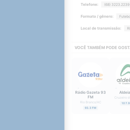
Telefone:
(68) 3223.2239
Formato / gênero:
Futebo
Local de transmissão:
R
VOCÊ TAMBÉM PODE GOST
Rádio Gazeta 93
Aldei
FM
Cruzeiro d
Rio Branco
/
AC
107.9
93.3 FM