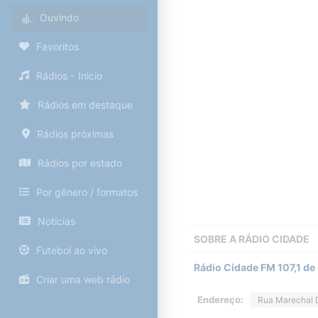
Ouvindo
Favoritos
Rádios - Inicio
Rádios em destaque
Rádios próximas
Rádios por estado
Por gênero / formatos
Notícias
SOBRE A
RÁDIO CIDADE
Futebol ao vivo
Rádio Cidade FM 107,1 de 
Criar uma web rádio
Endereço:
Rua Marechal 