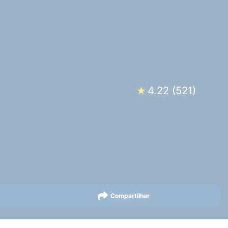
4.22
(
521
)
★
Compartilhar