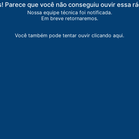
Branco
! Parece que você não conseguiu ouvir essa rá
Nossa equipe técnica foi notificada.
M
-
Bujari
Em breve retornaremos.
93 FM
-
Rio Branco
Você também pode tentar ouvir clicando aqui.
-
Rio Branco
Rio Branco
o Branco
-
Rio Branco
Rio Branco
M
-
Senador Guiomard
-
Rio Branco