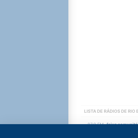
LISTA DE RÁDIOS DE RIO
87.9
FM
faixa comunitár