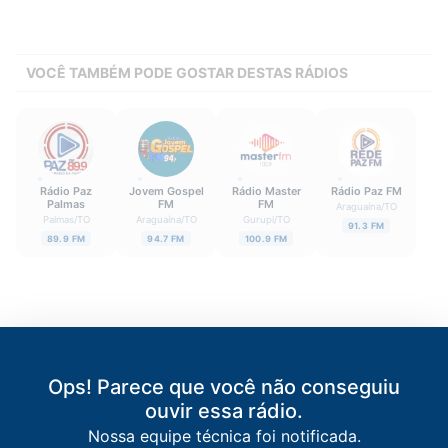
VOCÊ TAMBÉM PODE GOSTAR DESTAS RÁDIOS
Rádio Paz
Jovem Gospel
Rádio Master
Rádio Paz FM
Palmas
FM
FM
Araguaína
/
TO
Palmas
/
TO
Araguaína
/
TO
Gurupi
/
TO
91.3 FM
89.9 FM
94.7 FM
100.9 FM
Ops! Parece que você não conseguiu
ouvir essa rádio.
Nossa equipe técnica foi notificada.