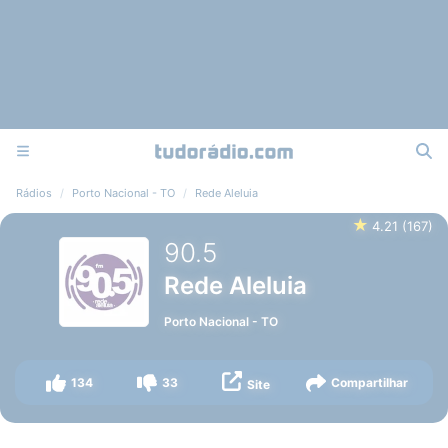
Rádios
Porto Nacional - TO
Rede Aleluia
★
4.21
(
167
)
90.5
Rede Aleluia
Porto Nacional
-
TO
134
33
Compartilhar
Site