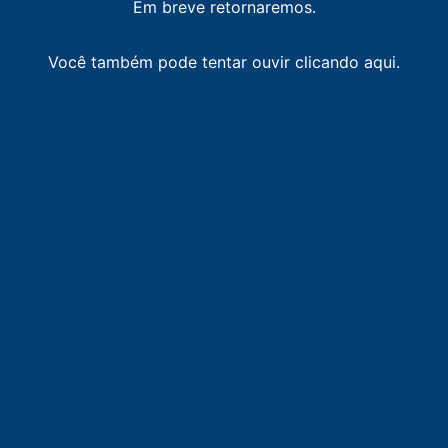
Em breve retornaremos.
Você também pode tentar ouvir clicando aqui.
LISTA DE RÁDIOS DE PORTO NACIONAL
87.9
FM
faixa comunitária / Porto Nacional
-
Porto Nacional
89.9
FM
Rádio Paz Palmas
-
Palmas
90.5
FM
Rede Aleluia
-
Porto Nacional
91.1
FM
MN FM
-
Palmas
96.1
FM
Unitins FM
-
Palmas