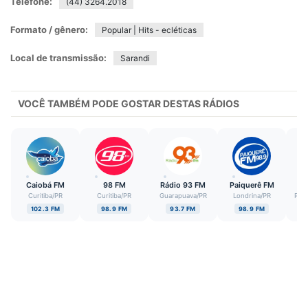
Telefone:
(44) 3264.2018
Formato / gênero:
Popular | Hits - ecléticas
Local de transmissão:
Sarandi
VOCÊ TAMBÉM PODE GOSTAR DESTAS RÁDIOS
Caiobá FM
98 FM
Rádio 93 FM
Paiquerê FM
M
Curitiba
/
PR
Curitiba
/
PR
Guarapuava
/
PR
Londrina
/
PR
Pon
102.3 FM
98.9 FM
93.7 FM
98.9 FM