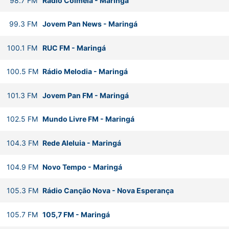
98.7
FM
Rádio Colméia
-
Maringá
99.3
FM
Jovem Pan News
-
Maringá
100.1
FM
RUC FM
-
Maringá
100.5
FM
Rádio Melodia
-
Maringá
101.3
FM
Jovem Pan FM
-
Maringá
102.5
FM
Mundo Livre FM
-
Maringá
104.3
FM
Rede Aleluia
-
Maringá
104.9
FM
Novo Tempo
-
Maringá
105.3
FM
Rádio Canção Nova
-
Nova Esperança
105.7
FM
105,7 FM
-
Maringá