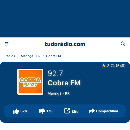
Rádios
Maringá - PR
Cobra FM
★
3.74
(
549
)
92.7
Cobra FM
Maringá
-
PR
376
173
Compartilhar
Site