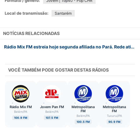
Formato / gênero:
Jovem | Top40 - Pop CHR
Local de transmissão:
Santarém
NOTÍCIAS RELACIONADAS
Rádio Mix FM estreia hoje segunda afiliada no Pará. Rede atinge a marca de 34 estações a nível nacional
VOCÊ TAMBÉM PODE GOSTAR DESTAS RÁDIOS
Rádio Mix FM
Jovem Pan FM
Metropolitana
Metropolitana
FM
FM
Belém
/
PA
Belém
/
PA
Belém
/
PA
Tucuruí
/
PA
100.9 FM
107.5 FM
100.5 FM
90.9 FM