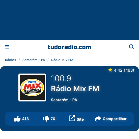
Rádios
Santarém - PA
Rádio Mix FM
★
4.42
(
483
)
100.9
Rádio Mix FM
Santarém
-
PA
413
70
Compartilhar
Site