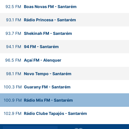
92.5
FM
Boas Novas FM
-
Santarém
93.1
FM
Rádio Princesa
-
Santarém
93.7
FM
Shekinah FM
-
Santarém
94.1
FM
94 FM
-
Santarém
96.5
FM
Açaí FM
-
Alenquer
98.1
FM
Novo Tempo
-
Santarém
100.3
FM
Guarany FM
-
Santarém
100.9
FM
Rádio Mix FM
-
Santarém
102.9
FM
Rádio Clube Tapajós
-
Santarém