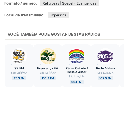
Formato / gênero:
Religiosas | Gospel - Evangélicas
Local de transmissão:
Imperatriz
VOCÊ TAMBÉM PODE GOSTAR DESTAS RÁDIOS
92 FM
Esperança FM
Rádio Cidade /
Rede Aleluia
Deus é Amor
E
São Luís
/
MA
São Luís
/
MA
São Luís
/
MA
São Luís
/
MA
Imp
92.3 FM
100.9 FM
105.5 FM
99.1 FM