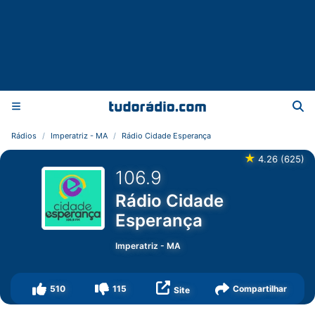
Rádios
Imperatriz - MA
Rádio Cidade Esperança
★
4.26
(
625
)
106.9
Rádio Cidade
Esperança
Imperatriz
-
MA
510
115
Compartilhar
Site