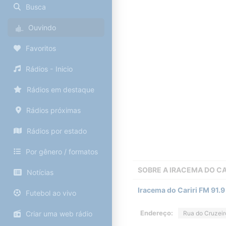
Busca
Ouvindo
Favoritos
Rádios - Inicio
Rádios em destaque
Rádios próximas
Rádios por estado
Por gênero / formatos
SOBRE A
IRACEMA DO CA
Notícias
Iracema do Cariri FM 91.
Futebol ao vivo
Endereço:
Criar uma web rádio
Rua do Cruzeir