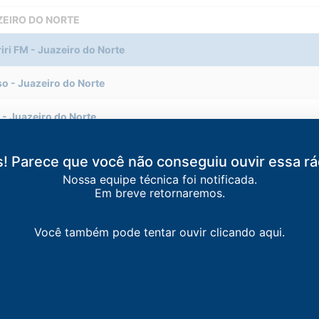
AZEIRO DO NORTE
iri FM
-
Juazeiro do Norte
so
-
Juazeiro do Norte
-
Juazeiro do Norte
Crato
! Parece que você não conseguiu ouvir essa rá
Nossa equipe técnica foi notificada.
 URCA FM
-
Crato
Em breve retornaremos.
balha
Você também pode tentar ouvir clicando aqui.
eiro do Norte
-
Juazeiro do Norte
Crato