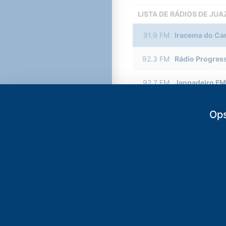
LISTA DE RÁDIOS DE JU
91.9
FM
Iracema do Car
92.3
FM
Rádio Progres
92.7
FM
Jangadeiro FM
93.5
FM
O POVO CBN
-
Ops
94.3
FM
Universitária
96.7
FM
Cariri FM
-
Bar
97.1
FM
Plus FM
-
Juaz
97.5
FM
BandNews FM
99.1
FM
Princesa FM
-