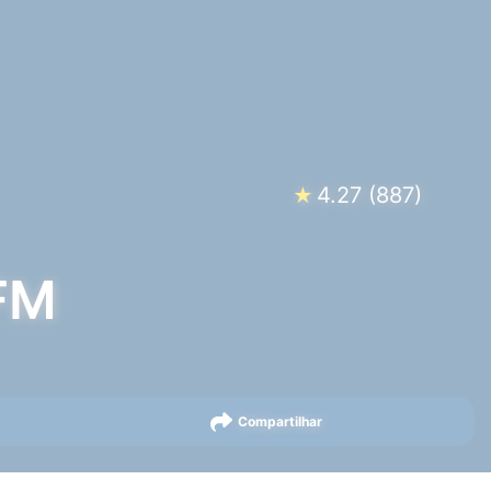
4.27
(
887
)
★
 FM
Compartilhar