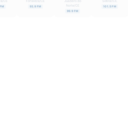
za
/
CE
Fortaleza
/
CE
Juazeiro do
Sobral
/
CE
Norte
/
CE
 FM
93.9 FM
101.5 FM
99.9 FM