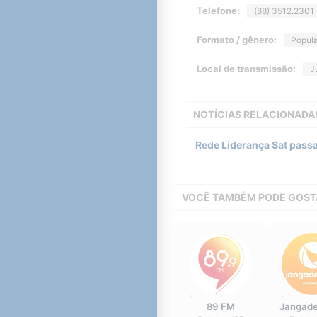
Telefone:
(88) 3512.2301
Formato / gênero:
Popula
Local de transmissão:
J
NOTÍCIAS RELACIONADA
Rede Liderança Sat pass
VOCÊ TAMBÉM PODE GOST
89 FM
Jangade