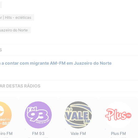
r | Hits - ecléticas
uazeiro do Norte
S
a a contar com migrante AM-FM em Juazeiro do Norte
AR DESTAS RÁDIOS
iro FM
FM 93
Vale FM
Plus FM