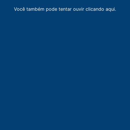
Você também pode tentar ouvir clicando aqui.
LISTA DE RÁDIOS DE INHAPIM
98.5
FM
Rádio Clube
-
Inhapim