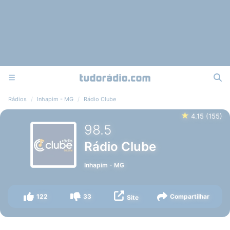
Rádios
Inhapim - MG
Rádio Clube
★
4.15
(
155
)
98.5
Rádio Clube
Inhapim
-
MG
122
33
Compartilhar
Site