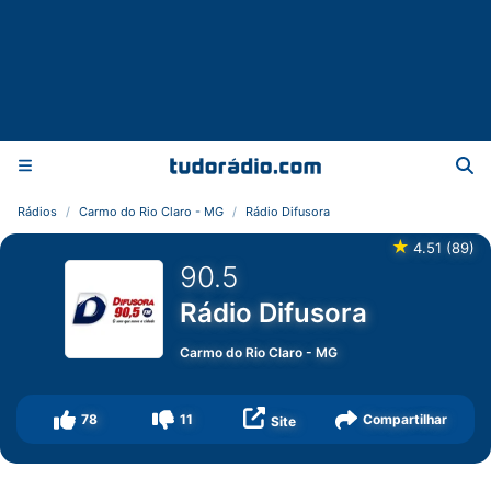
Rádios
Carmo do Rio Claro - MG
Rádio Difusora
★
4.51
(
89
)
90.5
Rádio Difusora
Carmo do Rio Claro
-
MG
78
11
Compartilhar
Site