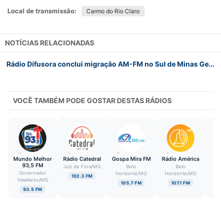
Local de transmissão:
Carmo do Rio Claro
NOTÍCIAS RELACIONADAS
Rádio Difusora conclui migração AM-FM no Sul de Minas Gerais e já opera em definitivo em novo canal
VOCÊ TAMBÉM PODE GOSTAR DESTAS RÁDIOS
Mundo Melhor
Rádio Catedral
Gospa Mira FM
Rádio América
93,5 FM
Juiz de Fora
/
MG
Belo
Belo
Div
Governador
Horizonte
/
MG
Horizonte
/
MG
102.3 FM
Valadares
/
MG
105.7 FM
107.1 FM
93.5 FM