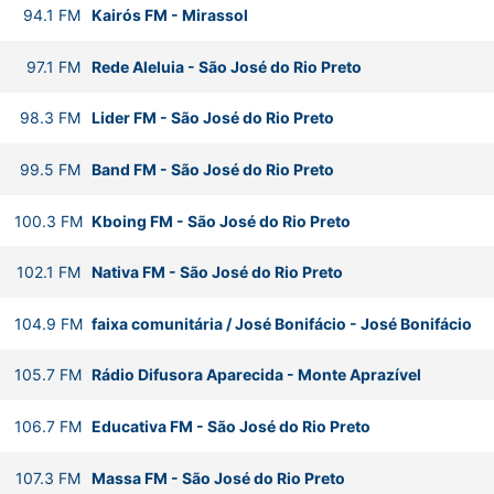
94.1
FM
Kairós FM
-
Mirassol
97.1
FM
Rede Aleluia
-
São José do Rio Preto
98.3
FM
Lider FM
-
São José do Rio Preto
99.5
FM
Band FM
-
São José do Rio Preto
100.3
FM
Kboing FM
-
São José do Rio Preto
102.1
FM
Nativa FM
-
São José do Rio Preto
104.9
FM
faixa comunitária / José Bonifácio
-
José Bonifácio
105.7
FM
Rádio Difusora Aparecida
-
Monte Aprazível
106.7
FM
Educativa FM
-
São José do Rio Preto
107.3
FM
Massa FM
-
São José do Rio Preto