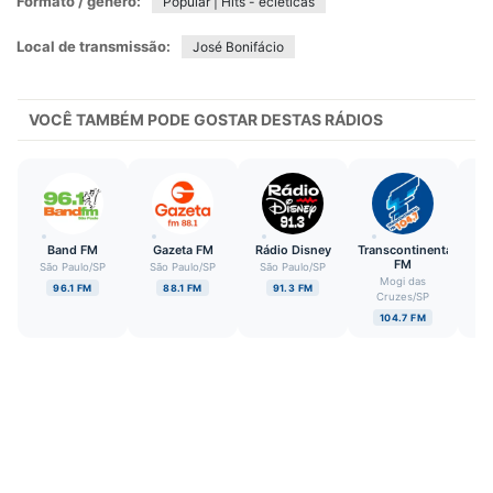
Formato / gênero:
Popular | Hits - ecléticas
Local de transmissão:
José Bonifácio
VOCÊ TAMBÉM PODE GOSTAR DESTAS RÁDIOS
Band FM
Gazeta FM
Rádio Disney
Transcontinental
Ó
FM
São Paulo
/
SP
São Paulo
/
SP
São Paulo
/
SP
Sã
Mogi das
C
96.1 FM
88.1 FM
91.3 FM
Cruzes
/
SP
104.7 FM