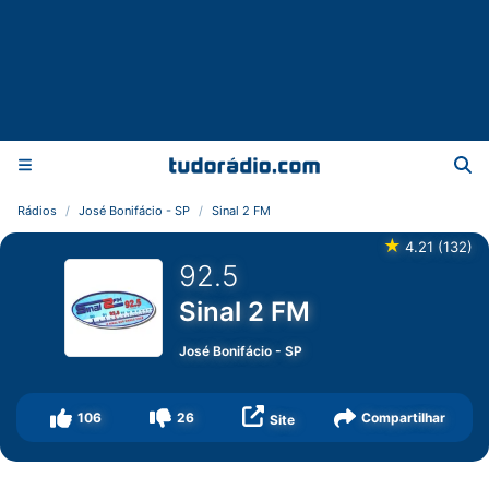
Rádios
José Bonifácio - SP
Sinal 2 FM
★
4.21
(
132
)
92.5
Sinal 2 FM
José Bonifácio
-
SP
106
26
Compartilhar
Site