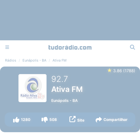
Rádios
Eunápolis - BA
Ativa FM
★
3.86
(
1788
)
92.7
Ativa FM
Eunápolis
-
BA
1280
508
Compartilhar
Site