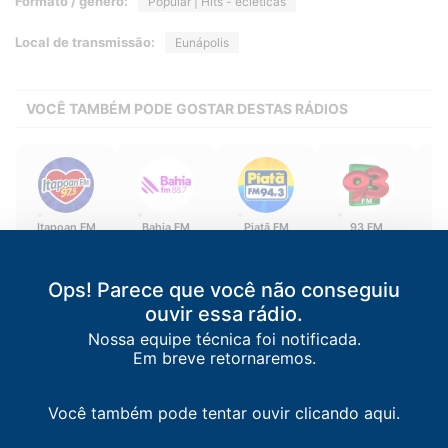
Formato / gênero:
Popular | Hits - ecléticas
Local de transmissão:
Eunápolis
VOCÊ TAMBÉM PODE GOSTAR DESTAS RÁDIOS
Itapoan FM
Bahia FM
Piatã FM
93 FM
J
Salvador
/
BA
Salvador
/
BA
Salvador
/
BA
Jequié
/
BA
97.5 FM
88.7 FM
94.3 FM
93.3 FM
Ops! Parece que você não conseguiu
ouvir essa rádio.
Nossa equipe técnica foi notificada.
Em breve retornaremos.
Você também pode tentar ouvir clicando aqui.