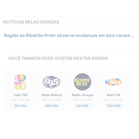
NOTÍCIAS RELACIONADAS
Região de Ribeirão Preto observa mudanças em dois canais voltados ao segmento religioso
VOCÊ TAMBÉM PODE GOSTAR DESTAS RÁDIOS
Feliz FM
Rede Aleluia
Rádio Gospel
Mais FM
Ô
São Paulo
/
SP
São Paulo
/
SP
São Paulo
/
SP
São Paulo
/
SP
Sã
92.1 FM
99.5 FM
90.1 FM
102.9 FM