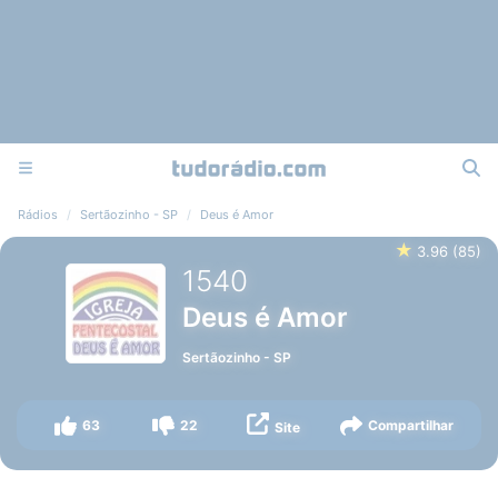
Rádios
Sertãozinho - SP
Deus é Amor
★
3.96
(
85
)
1540
Deus é Amor
Sertãozinho
-
SP
63
22
Compartilhar
Site