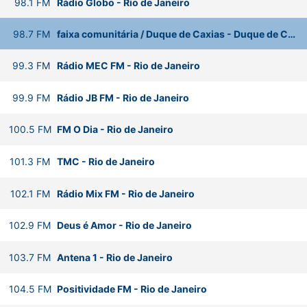
98.1
FM
Rádio Globo
-
Rio de Janeiro
98.7
FM
faixa comunitária / Duque de Caxias
-
Duque de Caxias
99.3
FM
Rádio MEC FM
-
Rio de Janeiro
99.9
FM
Rádio JB FM
-
Rio de Janeiro
100.5
FM
FM O Dia
-
Rio de Janeiro
101.3
FM
TMC
-
Rio de Janeiro
102.1
FM
Rádio Mix FM
-
Rio de Janeiro
102.9
FM
Deus é Amor
-
Rio de Janeiro
103.7
FM
Antena 1
-
Rio de Janeiro
104.5
FM
Positividade FM
-
Rio de Janeiro