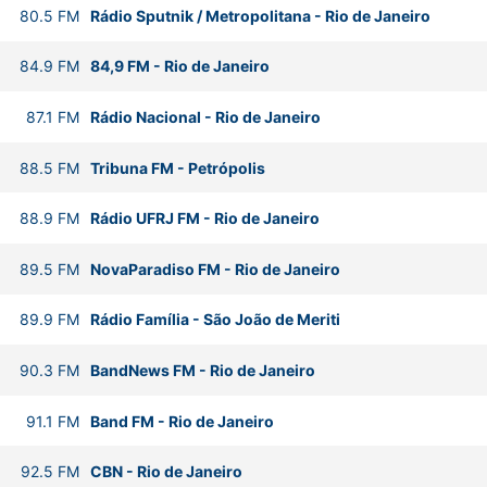
80.5
FM
Rádio Sputnik / Metropolitana
-
Rio de Janeiro
84.9
FM
84,9 FM
-
Rio de Janeiro
87.1
FM
Rádio Nacional
-
Rio de Janeiro
88.5
FM
Tribuna FM
-
Petrópolis
88.9
FM
Rádio UFRJ FM
-
Rio de Janeiro
89.5
FM
NovaParadiso FM
-
Rio de Janeiro
89.9
FM
Rádio Família
-
São João de Meriti
90.3
FM
BandNews FM
-
Rio de Janeiro
91.1
FM
Band FM
-
Rio de Janeiro
92.5
FM
CBN
-
Rio de Janeiro