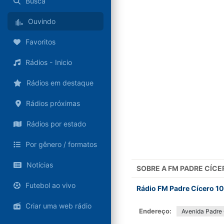
Busca
Ouvindo
Favoritos
Rádios - Inicio
Rádios em destaque
Rádios próximas
Rádios por estado
Por gênero / formatos
Notícias
SOBRE A
FM PADRE CÍCE
Futebol ao vivo
Rádio FM Padre Cícero 10
Criar uma web rádio
Endereço:
Avenida Padre 