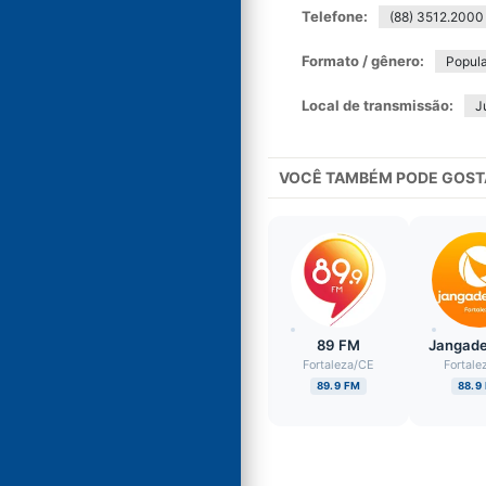
Telefone:
(88) 3512.2000
Formato / gênero:
Popula
Local de transmissão:
J
VOCÊ TAMBÉM PODE GOST
89 FM
Jangade
Fortaleza
/
CE
Fortale
89.9 FM
88.9