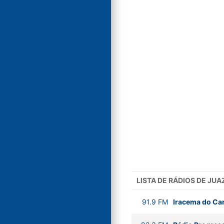
LISTA DE RÁDIOS DE JU
91.9
FM
Iracema do Car