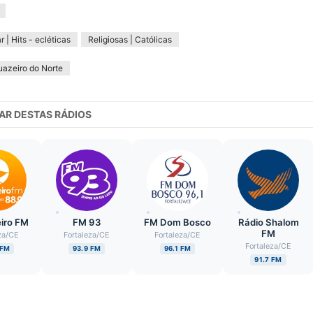
r | Hits - ecléticas
Religiosas | Católicas
uazeiro do Norte
AR DESTAS RÁDIOS
iro FM
FM 93
FM Dom Bosco
Rádio Shalom
FM
za
/
CE
Fortaleza
/
CE
Fortaleza
/
CE
Fortaleza
/
CE
 FM
93.9 FM
96.1 FM
91.7 FM