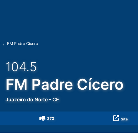
E
FM Padre Cícero
104.5
FM Padre Cícero
Juazeiro do Norte
-
CE
273
Site