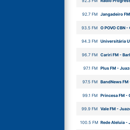
92.3
FM
Rádio Progres
92.7
FM
Jangadeiro FM
93.5
FM
O POVO CBN
-
94.3
FM
Universitária
96.7
FM
Cariri FM
-
Bar
97.1
FM
Plus FM
-
Juaz
97.5
FM
BandNews FM
99.1
FM
Princesa FM
-
99.9
FM
Vale FM
-
Juaze
100.5
FM
Rede Aleluia
-