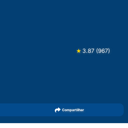
3.87
(
967
)
★
Compartilhar