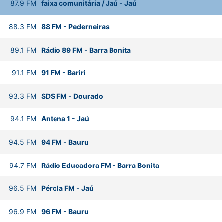
87.9
FM
faixa comunitária / Jaú
-
Jaú
88.3
FM
88 FM
-
Pederneiras
89.1
FM
Rádio 89 FM
-
Barra Bonita
91.1
FM
91 FM
-
Bariri
93.3
FM
SDS FM
-
Dourado
94.1
FM
Antena 1
-
Jaú
94.5
FM
94 FM
-
Bauru
94.7
FM
Rádio Educadora FM
-
Barra Bonita
96.5
FM
Pérola FM
-
Jaú
96.9
FM
96 FM
-
Bauru