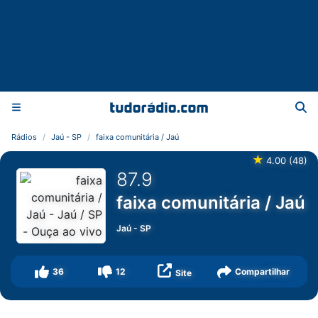
Rádios
Jaú - SP
faixa comunitária / Jaú
★
4.00
(
48
)
87.9
faixa comunitária / Jaú
Jaú
-
SP
36
12
Compartilhar
Site