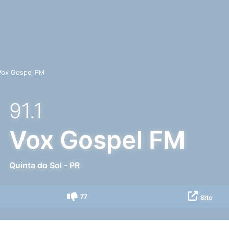
Vox Gospel FM
91.1
Vox Gospel FM
Quinta do Sol
-
PR
77
Site