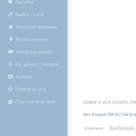
Favoritos
Rádios - Inicio
Rádios em destaque
Rádios próximas
Rádios por estado
Por gênero / formatos
Notícias
Futebol ao vivo
Criar uma web rádio
SOBRE A
VOX GOSPEL F
Vox Gospel FM 91,1 de En
Endereço:
Rua Centauro, 