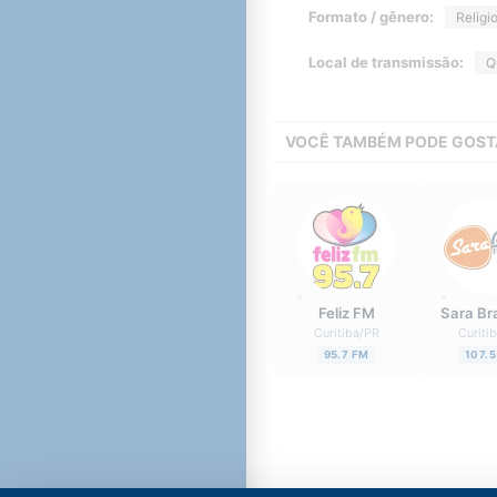
Formato / gênero:
Religi
Local de transmissão:
Q
VOCÊ TAMBÉM PODE GOST
Feliz FM
Sara Br
Curitiba
/
PR
Curiti
95.7 FM
107.5