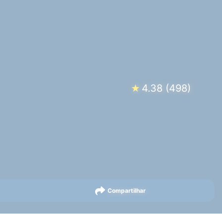
4.38
(
498
)
★
Compartilhar