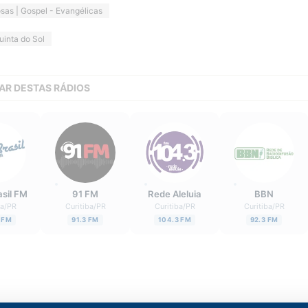
osas | Gospel - Evangélicas
uinta do Sol
AR DESTAS RÁDIOS
asil FM
91 FM
Rede Aleluia
BBN
ba
/
PR
Curitiba
/
PR
Curitiba
/
PR
Curitiba
/
PR
 FM
91.3 FM
104.3 FM
92.3 FM