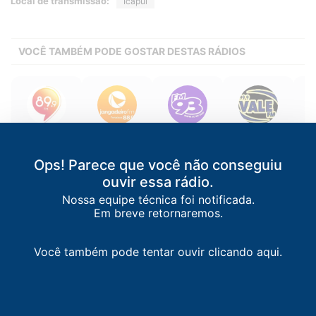
Local de transmissão:
Icapuí
VOCÊ TAMBÉM PODE GOSTAR DESTAS RÁDIOS
89 FM
Jangadeiro FM
FM 93
Vale FM
Fortaleza
/
CE
Fortaleza
/
CE
Fortaleza
/
CE
Juazeiro do
Norte
/
CE
89.9 FM
88.9 FM
93.9 FM
Ops! Parece que você não conseguiu
99.9 FM
ouvir essa rádio.
Nossa equipe técnica foi notificada.
Em breve retornaremos.
Você também pode tentar ouvir clicando aqui.