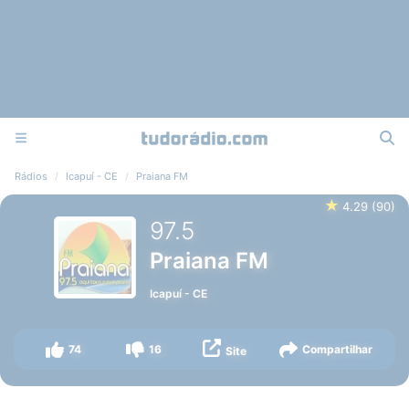
Rádios
Icapuí - CE
Praiana FM
★
4.29
(
90
)
97.5
Praiana FM
Icapuí
-
CE
74
16
Compartilhar
Site