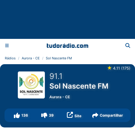
Rádios
Aurora - CE
Sol Nascente FM
★
4.11
(
175
)
91.1
Sol Nascente FM
Aurora
-
CE
136
39
Compartilhar
Site