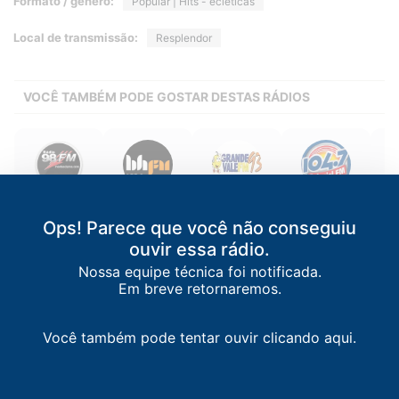
Formato / gênero:
Popular | Hits - ecléticas
Local de transmissão:
Resplendor
VOCÊ TAMBÉM PODE GOSTAR DESTAS RÁDIOS
Rádio 98 FM
BH FM
Grande Vale FM
Colonial FM
93
Montes
Belo
Congonhas
/
MG
Juiz
Ops! Parece que você não conseguiu
Ipatinga
/
MG
Claros
/
MG
Horizonte
/
MG
104.7 FM
ouvir essa rádio.
93.1 FM
98.9 FM
102.1 FM
Nossa equipe técnica foi notificada.
Em breve retornaremos.
Você também pode tentar ouvir clicando aqui.