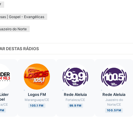
7
osas | Gospel - Evangélicas
uazeiro do Norte
AR DESTAS RÁDIOS
Líder
Logos FM
Rede Aleluia
Rede Aleluia
pel
Maranguape
/
CE
Fortaleza
/
CE
Juazeiro do
za
/
CE
Norte
/
CE
105.1 FM
99.9 FM
 FM
100.5 FM