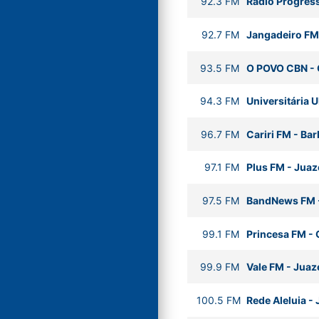
92.3
FM
Rádio Progres
92.7
FM
Jangadeiro FM
93.5
FM
O POVO CBN
-
94.3
FM
Universitária
96.7
FM
Cariri FM
-
Bar
97.1
FM
Plus FM
-
Juaz
97.5
FM
BandNews FM
99.1
FM
Princesa FM
-
99.9
FM
Vale FM
-
Juaze
100.5
FM
Rede Aleluia
-