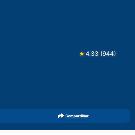
4.33
(
944
)
★
Compartilhar