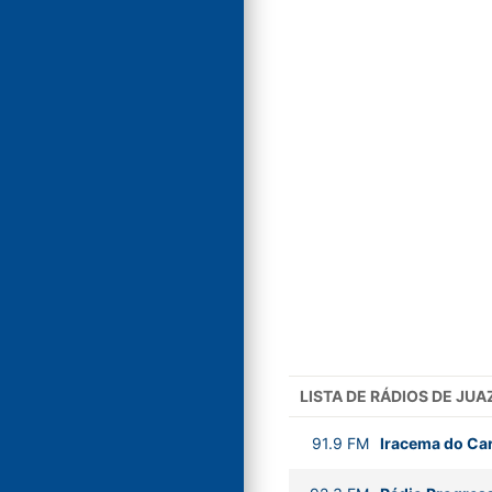
LISTA DE RÁDIOS DE JU
91.9
FM
Iracema do Car