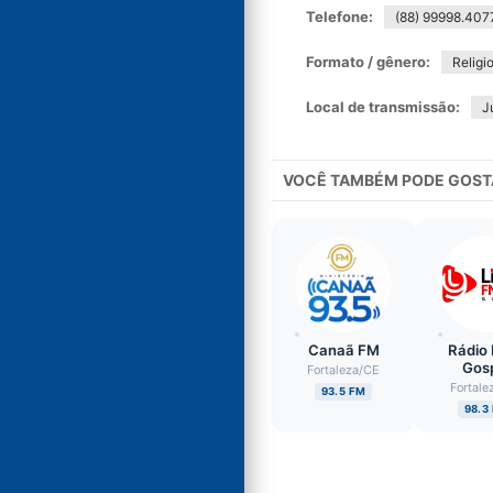
Telefone:
(88) 99998.407
Formato / gênero:
Religi
Local de transmissão:
J
VOCÊ TAMBÉM PODE GOST
Canaã FM
Rádio 
Gos
Fortaleza
/
CE
Fortale
93.5 FM
98.3