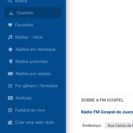
Busca
Ouvindo
Favoritos
Rádios - Inicio
Rádios em destaque
Rádios próximas
Rádios por estado
Por gênero / formatos
Notícias
SOBRE A
FM GOSPEL
Futebol ao vivo
Rádio FM Gospel de Juaze
Criar uma web rádio
Endereço:
Rua Catulo da 